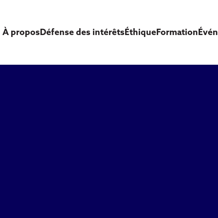
À propos
Défense des intérêts
Éthique
Formation
Évé