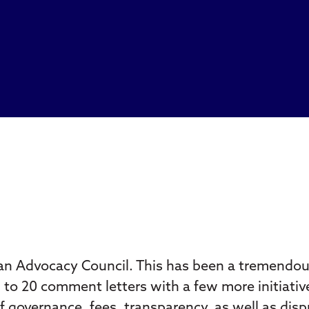
dian Advocacy Council. This has been a tremendou
ed to 20 comment letters with a few more initiat
governance, fees, transparency, as well as disp