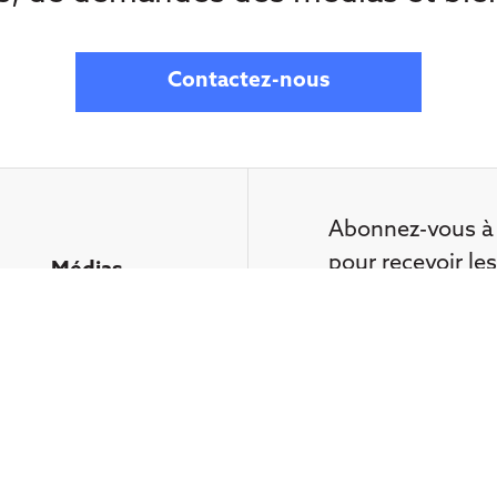
Contactez-nous
Abonnez-vous à 
pour recevoir le
Médias
Societies Canad
Contactez-
intérêts, direct
Nous
réception.
Your email