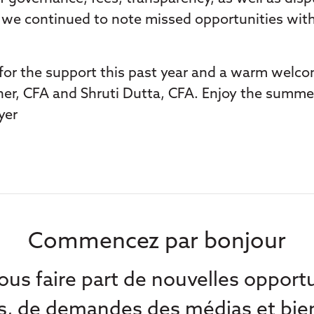
s, we continued to note missed opportunities wit
or the support this past year and a warm welco
r, CFA and Shruti Dutta, CFA. Enjoy the summer
yer
Commencez par bonjour
us faire part de nouvelles oppor
s, de demandes des médias et bie